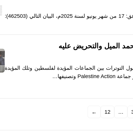
صدر يوم الثلاثاء، 20 من شهر ذي الحجة لسنة 1446هــ، الموافق: 17 من شهر يونيو لسنة 2025م، البيان التالي (462503):
د الميل والتحريض عليه
 التوترات بين الجماعات المؤيدة لفلسطين وتلك المؤيدة
 وتصنيفها…
←
12
…