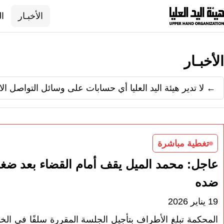
نتقل
الأخبـار
ال
لى
لمحتوى
الأخبـار
← لا تدير هيئة اليد العليا أي حسابات على وسائل التواصل ال
تغطية مباشرة
عاجل: محمد الميل يقف أمام القضاء بعد ضغوط
ضده
19 يناير 2026
المحكمة تبلغ الأطراف بتأجيل الجلسة المقررة سلفًا في الخا