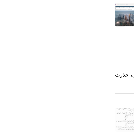
يل، حذرت