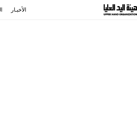
نتقل
الأخبـار
ال
لى
لمحتوى