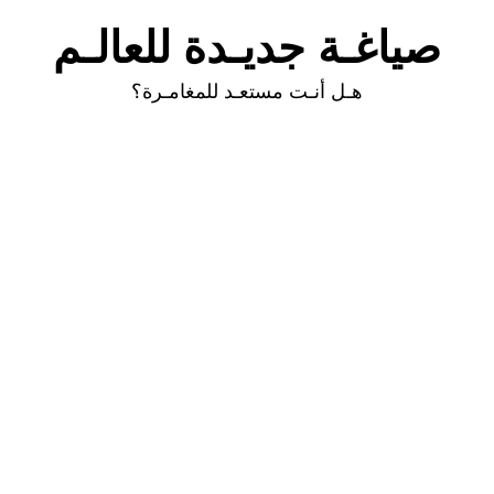
صياغـة جديـدة للعالـم
هـل أنـت مستعـد للمغامـرة؟