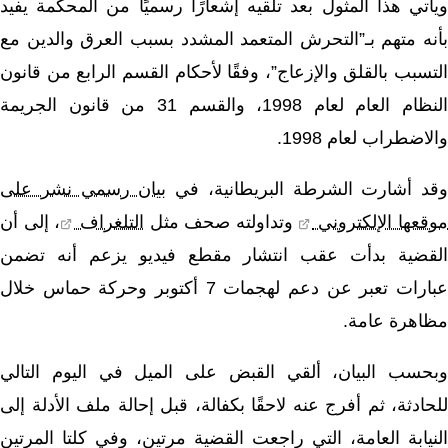
ويأتي هذا المثول بعد تلقيه إشعارًا رسميًا من المحكمة يفيد
بأنه متهم بـ”التحرش المتعمد المشدد بسبب العرق والدين مع
التسبب بالقلق والإزعاج”، وفقًا لأحكام القسم الرابع من قانون
النظام العام لعام 1998، والقسم 31 من قانون الجريمة
والاضطراب لعام 1998.
وقد أشارت الشرطة البريطانية، في
بيان رسمي نشر على
وقعها الإلكتروني
وتداولته صحف مثل
التلغراف
، إلى أن
القضية بدأت عقب انتشار مقطع فيديو يزعم أنه تضمن
عبارات تعبر عن دعم لهجمات 7 أكتوبر وحركة حماس خلال
مظاهرة عامة.
وبحسب البيان، ألقي القبض على الميل في اليوم التالي
للحادثة، ثم أفرج عنه لاحقًا بكفالة، قبل إحالة ملف الأدلة إلى
النيابة العامة، التي راجعت القضية مرتين، وفي كلتا المرتين