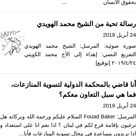
بحقوق الأنسان …
رسالة تحية من الشيخ محمد الهويدي
24 أبريل 2019
صورة ضوئية: المرسل: الشيخ محمد الهويدي
التفريغ النصي: إهداء إلى الأخ محمد الكويتي
٢٠١٩/٤/٢٤ [توقيع]
أنا قاضي بالمحكمة الدولية لتسوية المنازعات،
فما هي سبل التعاون معكم؟
24 أبريل 2019
المرسل: Fouad Baker السلام عليكم ورحمة الله وبركاته هل
ترغبون بإقامة فرع لكم في لبنان ؟ اذا نعم انا على استعداد و
اذا تريدون مساعدة في مجال تسوية المنازعات فأنا…