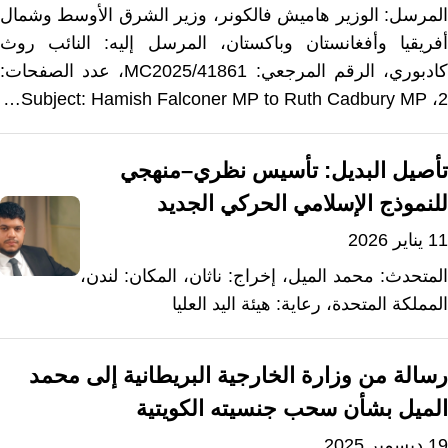
المرسل: الوزير هاميش فالكونر، وزير الشرق الأوسط وشمال
أفريقيا وأفغانستان وباكستان، المرسل إليه: النائب روث
كادبوري، الرقم المرجعي: MC2025/41861، عدد الصفحات:
2، Subject: Hamish Falconer MP to Ruth Cadbury MP…
تأصيل البديل: تأسيس نظري–منهجي
للنموذج الإسلامي الحركي الجديد
11 يناير 2026
المتحدث: محمد الميل، إخراج: ناثان، المكان: لندن،
المملكة المتحدة، رعاية: هيئة اليد العليا
رسالة من وزارة الخارجية البريطانية إلى محمد
الميل بشأن سحب جنسيته الكويتية
19 ديسمبر 2025