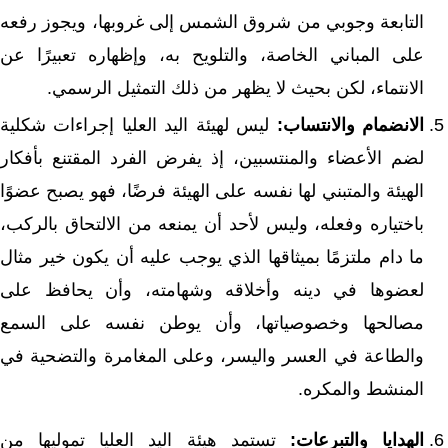
التابعة وجوبي من شروق الشمس إلى غروبها، ويجوز رفعه
على المباني الخاصة، والتلويح به، وإظهاره تعبيرًا عن
الانتماء، لكن بحيث لا يظهر من ذلك التمثيل الرسمي.
الانضمام والانتساب:
ليس لهيئة اليد العليا إجراءات شكلية
لضم الأعضاء والمنتسبين، إذ يفرض الفرد المقتنع بأفكار
الهيئة والمتبني لها نفسه على الهيئة فرضًا، فهو يصبح عضوًا
باختياره وفعله، وليس لأحد أن يمنعه من الالتحاق بالركب،
ما دام ملتزمًا بميثاقها الذي يوجب عليه أن يكون خير مثال
لعضوها في دينه وأخلاقه وشهامته، وأن يحافظ على
مصالحها وخصوصياتها، وأن يوطن نفسه على السمع
والطاعة في العسر واليسر، وعلى المغامرة والتضحية في
المنشط والمكره.
الهدايا والتبرعات:
تستمد هيئة اليد العليا تموليها من