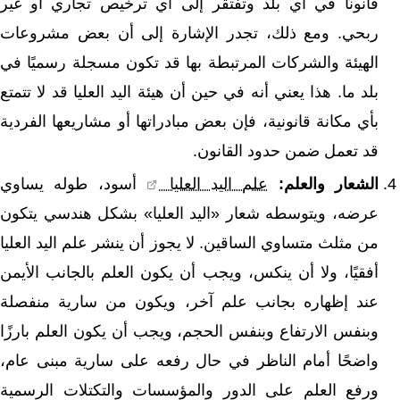
قانونًا في أي بلد وتفتقر إلى أي ترخيص تجاري أو غير
ربحي. ومع ذلك، تجدر الإشارة إلى أن بعض مشروعات
الهيئة والشركات المرتبطة بها قد تكون مسجلة رسميًا في
بلد ما. هذا يعني أنه في حين أن هيئة اليد العليا قد لا تتمتع
بأي مكانة قانونية، فإن بعض مبادراتها أو مشاريعها الفردية
قد تعمل ضمن حدود القانون.
الشعار والعلم:
علم اليد العليا
أسود، طوله يساوي
عرضه، ويتوسطه شعار «اليد العليا» بشكل هندسي يتكون
من مثلث متساوي الساقين.
لا يجوز أن ينشر علم اليد العليا
أفقيًا، ولا أن ينكس، ويجب أن يكون العلم بالجانب الأيمن
عند إظهاره بجانب علم آخر، ويكون من سارية منفصلة
وبنفس الارتفاع وبنفس الحجم، ويجب أن يكون العلم بارزًا
واضحًا أمام الناظر في حال رفعه على سارية مبنى عام،
ورفع العلم على الدور والمؤسسات والتكتلات الرسمية