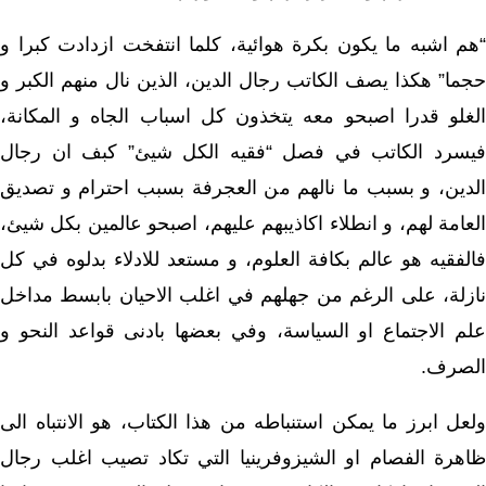
“هم اشبه ما يكون بكرة هوائية، كلما انتفخت ازدادت كبرا و
حجما” هكذا يصف الكاتب رجال الدين، الذين نال منهم الكبر و
الغلو قدرا اصبحو معه يتخذون كل اسباب الجاه و المكانة،
فيسرد الكاتب في فصل “فقيه الكل شيئ” كبف ان رجال
الدين، و بسبب ما نالهم من العجرفة بسبب احترام و تصديق
العامة لهم، و انطلاء اكاذيبهم عليهم، اصبحو عالمين بكل شيئ،
فالفقيه هو عالم بكافة العلوم، و مستعد للادلاء بدلوه في كل
نازلة، على الرغم من جهلهم في اغلب الاحيان بابسط مداخل
علم الاجتماع او السياسة، وفي بعضها بادنى قواعد النحو و
الصرف.
ولعل ابرز ما يمكن استنباطه من هذا الكتاب، هو الانتباه الى
ظاهرة الفصام او الشيزوفرينيا التي تكاد تصيب اغلب رجال