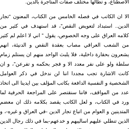
الاصطناع، و تطالها مختلف صفات المتاجرة بالدين.
الا ان الكاتب في فصله الخامس من الكتاب، المعنون “تجار
الدين.. استبداد لتعويض النقص”، قد استهدف في كثير من
كلامه العراق على وجه الخصوص، يقول ” اني لا اعلم لم كثير
من الشعب العراقي مصاب بعقدة النقص و الدنيئة، انهم
يشعرون بحقارة داخلية، فلا يلبث الواحد منهم ان يستلم زمام
سلطة ولو على نفر معدد الا و فجر بحكمه و تفرعن”، و ان
كانت الاشارة تجب مجددا اننا لن ندخل في ذكر العوامل
الشخصية و النفسية الدافعة بكاتب المؤلف بين ايدينا الى اتخاذ
عدد من المواقف، فاننا سنقتصر على المراجعة الحرفية لما
ورد في الكتاب، و لعل الكاتب يقصد بكلامه ذلك ان معضم
المتدينين و العوام من اتباع تجار الدين -في العراق و غيره-، و
الذين تنطلي عليهم اساليبهم و خدعهم-بما في ذلك رجال الدين