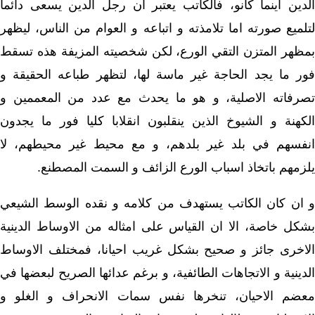
الدين اينما كانو، فالكاتب يعتبر ان رجل الدين يسعى دائما
لتلميع صورته اما تلامذته و اتباعه و العوام من الناس، ليظهر
بمظهر المتزن التقي الورع، لكن شخصيته المزيفة هذه تسقط
فور ما يجد الحاجة غير ماسة لها، لتظهر طباعه الحقيقة و
تصرفاته الاصلية، و هو ما يحدث مع عدد من المعممين و
الكهنة و الشيوخ الذين ينقلبون انقلابا كليا فور ما يجدون
انفسهم في بلد غير بلدهم، و مع محيط غير محيطهم، لا
يلزمهم باتخاذ اسباب الورع الزائف و السمت المصطنع.
و ان كان الكاتب يستهدف من كلامه و نقده الوسط الشيعي
بشكل خاصة، الا ان القياس على امثاله من الاوساط الدينية
الاخرى جائز و صحيح بشكل غريب احيانا، فمختلف الاوساط
الدينية و الاتجاهات الطائفية، و برغم عدائها الصريح لبعضها في
معضم الاحيان، تنخرها نفس سمات الانحراف و الغلو و