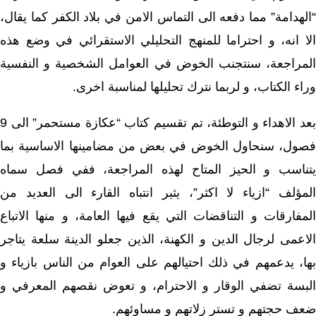
“الهدامة” مما دفعه الى التماس الامن في بلاد الكفر كما يقال،
الا انه، و احتراما للمنهج التحليلي الاستقرائي في وضع هذه
المراجعة، سنتجنب الخوض في العوامل الشخصية و النفسية
وراء الكتاب، و لربما نترك تحليلها لمناسبة اخرى.
بعد الاهداء و التوطئة، تم تقسيم كتاب “عكازة مستحمر” الى 9
فصول، سنحاول الخوض في بعض من مضامينها الاساسية بما
يتناسب و الحيز المتاح لهذه المراجعة، ففي فصل سماه
المؤلف “ازياء لا اكثر”، يثير انتباه القارء الى العديد من
المفارقات و التناقضات التي يقع فيها العامة، و منها الاتباع
الاعمى لرجال الدين و الكهنة، الذين جعلو الدينة سلعة يتاجر
بها، يدعمهم في ذلك احتيالهم على العوام من الناس بازياء و
البسة تضفي الوقار و الاحترام، و تعوض نقصهم المعرفي و
ضعف حجتهم و تستر زلاتهم و مساوئهم.