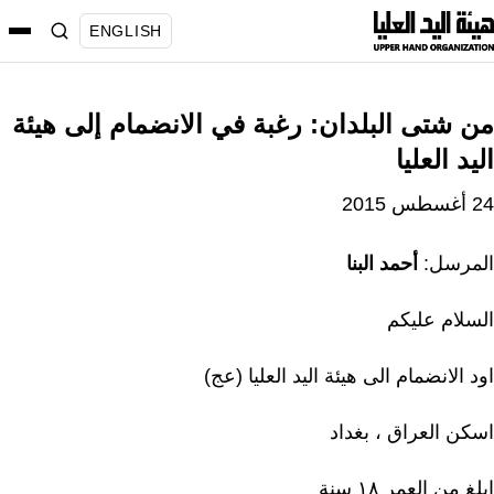
تقل
ENGLISH
لى
لمحتوى
ن شتى البلدان: رغبة في الانضمام إلى هيئة
ليد العليا
سطس 2015
لمرسل:
أحمد البنا
لسلام عليكم
د الانضمام الى هيئة اليد العليا (عج)
سكن العراق ، بغداد
لغ من العمر ١٨ سنة