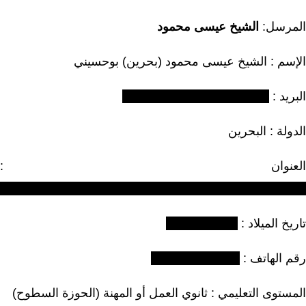
لمرسل:
الشيخ عيسى محمود
لإسم : الشيخ عيسى محمود (بحرين) بوحسيني
بريد :
لدولة : البحرين
لعنوان :
ريخ الميلاد :
قم الهاتف :
لمستوى التعليمي : ثانوي العمل أو المهنة (الحوزة السطوح)