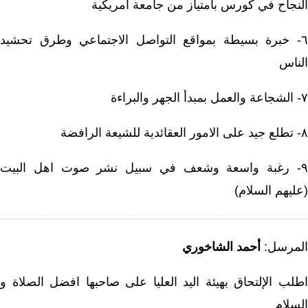
لنجاح في كورس بامتياز من جامعة امريكية
٦- خبرة بسيطة بمواقع التواصل الاجتماعي وطرق تحشيد
لناس
هر والبراءة
للشيعة الرافضة
٩- رغبة واسعة وشعف في سبيل نشر صوت اهل البيت
عليهم السلام)
لمرسل:
أحمد الشاخوري
طلب اﻹلتحاق بهيئة اليد العليا على صاحبها افضل الصلاة و
لسلام