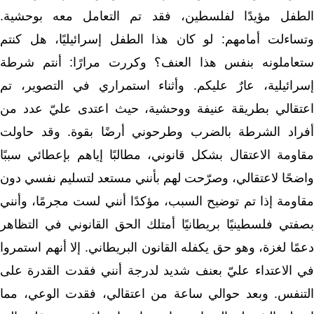
الطفل مؤيدًا لفلسطين، فقد تم التعامل معه بوحشية.
وتساءلت أمامهم: لو كان هذا الطفل إسرائيليًا، هل كنتم
ستعاملونه بنفس هذا العنف؟ وكررت مرارًا: أنتم شرطة
إسرائيلية، عارٌ عليكم. وأثناء استمراري في التصوير، تم
اعتقالي بطريقة عنيفة ووحشية، حيث اعتدى عليّ عدد من
أفراد الشرطة بالضرب وطرحوني أرضًا بقوة. وقد حاولت
مقاومة الاعتقال بشكل قانوني، مطالبًا إياهم بإعطائي سببًا
واضحًا لاعتقالي، وصرّحت لهم بأنني مستعد لتسليم نفسي دون
مقاومة إذا تم توضيح السبب، مؤكدًا أنني لست مجرمًا، وأنني
بصفتي فلسطينيًا بريطانيًا أمتلك الحق القانوني في التظاهر
دعمًا لغزة، وهو حق يكفله القانون البريطاني. إلا أنهم استمروا
في الاعتداء عليّ بعنف شديد لدرجة أنني فقدت القدرة على
التنفس. وبعد حوالي ساعة من اعتقالي، فقدت الوعي، مما