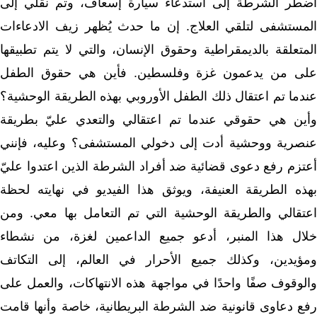
اضطر الشرطة إلى استدعاء سيارة إسعاف، وتم نقلي إلى
المستشفى لتلقي العلاج. إن ما حدث يُظهر زيف الادعاءات
المتعلقة بالديمقراطية وحقوق الإنسان، والتي لا يتم تطبيقها
على من يدعمون غزة وفلسطين. فأين هي حقوق الطفل
عندما تم اعتقال ذلك الطفل الأوروبي بهذه الطريقة الوحشية؟
وأين هي حقوقي عندما تم اعتقالي والتعدي عليّ بطريقة
عنصرية ووحشية أدت إلى دخولي المستشفى؟ وعليه، فإنني
أعتزم رفع دعوى قضائية ضد أفراد الشرطة الذين اعتدوا عليّ
بهذه الطريقة العنيفة، ويوثق هذا الفيديو في نهايته لحظة
اعتقالي والطريقة الوحشية التي تم التعامل بها معي. ومن
خلال هذا المنبر، أدعو جميع الداعمين لغزة، من نشطاء
ومؤيدين، وكذلك جميع الأحرار في العالم، إلى التكاتف
والوقوف صفًا واحدًا في مواجهة هذه الانتهاكات، والعمل على
رفع دعاوى قانونية ضد الشرطة البريطانية، خاصة وأنها قامت