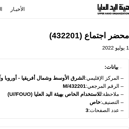
نتقل
الأخبـار
ال
لى
لمحتوى
محضر اجتماع (432201)
1 يوليو 2022
بيانات:
المركز الإقليمي
الشرق الأوسط وشمال أفريقيا - أوروبا و
الرقم المرجعي
M/432201
ملاحظة
للاستخدام الخاص بهيئة اليد العليا (U//FOUO)
التصنيف
خاص
عدد الصفحات
3