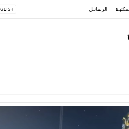
مكتبـة
الرسائـل
GLISH