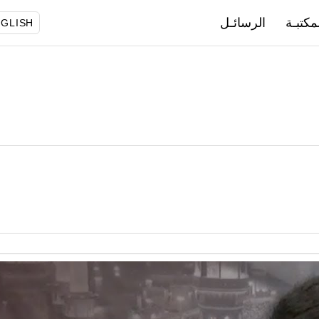
مكتبـة
الرسائـل
GLISH