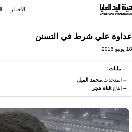
نتقل
الأخبـار
ال
لى
لمحتوى
عداوة علي شرط في التسنن
18 يونيو 2016
بيانات:
المتحدث
محمد الميل
إنتاج
قناة هجر
مشغل
الفيديو