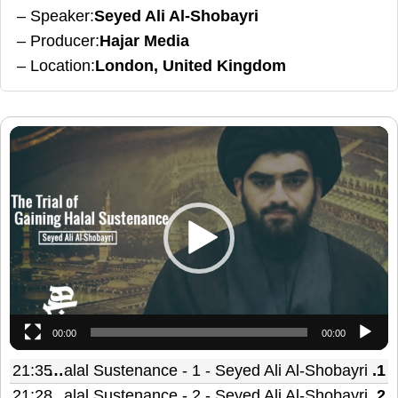
Speaker
Seyed Ali Al-Shobayri
Producer
Hajar Media
Location
London, United Kingdom
مشغل
الفيديو
00:00
00:00
21:35
The Trial of Gaining Halal Sustenance - 1 - Seyed Ali Al-Shobayri
1.
21:28
The Trial of Gaining Halal Sustenance - 2 - Seyed Ali Al-Shobayri
2.