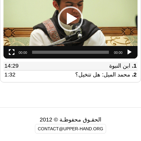
00:00
00:00
1.
ابن النبوة
14:29
2.
محمد الميل: هل تتخيل؟
1:32
الحقـوق محفوظـة © 2012
CONTACT@UPPER-HAND.ORG