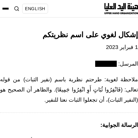
نتقل
ENGLISH
لى
لمحتوى
إشكال لغوي على اسم نظريتكم
1 فبراير 2023
المرسل:
ملاحظة لغوية: طرحتم نظرية باسم (نفير الثبات) من قوله
تعالى: (فَانْفِرُوا ثُبَاتٍ أَوِ انْفِرُوا جَمِيعًا). والظاهر أن الصحيح هو
(النفير الثبات)، أن تجعلوا الثبات نعتا للنفير.
الرسالة الجوابية: