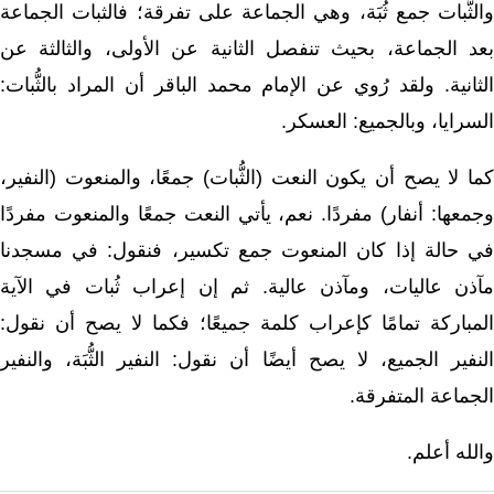
والثُّبات جمع ثُبَة، وهي الجماعة على تفرقة؛ فالثبات الجماعة
بعد الجماعة، بحيث تنفصل الثانية عن الأولى، والثالثة عن
لثانية.
ولقد رُوي عن الإمام محمد الباقر أن المراد بالثُّبات:
السرايا، وبالجميع: العسكر.
كما لا يصح أن يكون النعت (الثُّبات) جمعًا، والمنعوت (النفير،
وجمعها: أنفار) مفردًا. نعم، يأتي النعت جمعًا والمنعوت مفردًا
في حالة إذا كان المنعوت جمع تكسير، فنقول: في مسجدنا
مآذن عاليات، ومآذن عالية. ثم إن إعراب ثُبات في الآية
المباركة تمامًا كإعراب كلمة جميعًا؛ فكما
لا يصح أن نقول:
النفير الجميع، لا يصح أيضًا أن نقول: النفير الثُّبَة، والنفير
الجماعة المتفرقة.
والله أعلم.