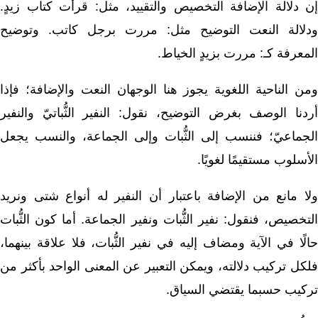
إن دلالة الإضافة التخصيص والتقييد، مثل: قرأت كتاب زيدٍ.
ودلالة النعت التوضيح مثل: مررت برجل كاتب. وتوضيح
المعرفة كـ: مررت بزيدٍ الخياط.
ومن الناحية اللغوية يجوز هنا الوجهان النعت والإضافة؛ فإذا
أردنا الوصف بغرض التوضيح، نقول: النفير الثُّباتيّ والنفير
الجماعيّ؛ فننسب إلى الثُّبات وإلى الجماعة، والنسب يجعل
الأسلوب مستقيمًا لغويًا.
ولا مانع من الإضافة باعتبار أن النفير له أنواع شتى ونريد
التخصيص، فنقول: نفير الثُّبات ونفير الجماعة. أما كون الثُّبات
حالًا في الآية ومضاف إليه في نفير الثُّبات، فلا علاقة بينهما،
فلكل تركيب دلالته، ويمكن التعبير عن المعنى الواحد بأكثر من
تركيب حسبما يقتضي السياق.