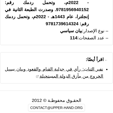
- 2022م، وتحمل ردمك رقم:
9781956940152. وصدرت الطبعة الثانية في
إنجلترا، عام 1443هـ - 2022م، وتحمل ردمك
رقم: 9781739614324
نوع الإصدار
بيان سياسي
عدد الصفحات
114
اقرأ أيضًا:
نفير الثبات: رأي في جدلية القيام والقعود وبيان سبيل
الخروج من مأزق الدولة المستحيلة
الحقـوق محفوظـة © 2012
CONTACT@UPPER-HAND.ORG