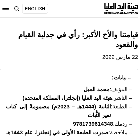
نتقل
ENGLISH
لى
لمحتوى
قيامتنا والأخ الأكبر: رأي في جدلية القيام
والقعود
22 مارس 2022
بيانات:
المؤلف
محمد الميل
الناشر
هيئة اليد العليا (إنجلترا، المملكة المتحدة)
الطبعة
الثانية (1444هـ – 2023م) مضمومةً إلى كتاب
نفير الثُّبات
ردمك
9781739614348
ملاحظة
صدرت الطبعة الأولى في إنجلترا، عام 1443هـ