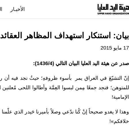
نتقل
الأخبـار
ال
لى
لمحتوى
بيان: استنكار استهداف المظاهر العقائد
17 مايو 2015
صدر عن هيئة اليد العليا البيان التالي (1436/4):
إنّ التشيّعَ في العراق يمر بأسوء ظروفهِ؛ حيثُ نجد فيه أن 
للمتوهن؛ فنجد جمعًا مِمن لبسوا العِمَّة وأطالوا اللحى مُعلني
الإمامية!
وهذا لا يغدو صحيحاً إنْ كُنا ندّعي وصلاً بأميرنا حَيدر الذي علّ
خلافكم»!