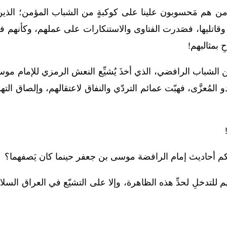
لب من هم مَحسوبون علينا على كوكبةٍ من الشباب المؤمن؛ الذي
وقاتليها، فصَدرت الفتاوى والاستنكارات على عملهم، وكأنهم فعل
 بمثالبهم!
من الشباب الرافضي، الذي أخذَ يُشيِّع النعش الرمزي للإمام موس
ُعزَّى، فهبّت عمائم التردّي والنفاق لاعتقالهم، وإلصاق التهم 
نكم أحاديث إمام الرافضة موسى بن جعفر حينما كان يَصفهما؟
للتدخلِ لحدِّ هذه الظاهرة، وإلا على التشيّع في العراق السلام؛