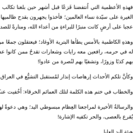
فهذهِ الأعظمية التي اُنتفضنا فَزعًا قبل أشهر حين بلغنا تكا
الغيرة على سيّدة نساء العالمين؛ فأخذوا يجهرون بقدح ظالميها 
عجبا على أرضٍ كانت منبرًا للبراءةِ من أعداء الله، ومنارةً للصدحِ
وهذهِ الكاظمية بالأمس يطأها البترية الأوغاد؛ فيعتقلون جمعًا 
له في حرمه، رافعين معه رايات وشعارات تقدحُ ممن كانوا عدو الم
بهم كذبًا وزورًا، وتشفيًا بهم لنُصرة من عادوا!
وكأنَّ تلكم الأحداث إرهاصات إنذار لمُستقبل التشيُّع في العراق!
والخطاب في ختم هذه الكلمة لتلك العمائم الخرقاء: أَخُفيت ع
والرسالةُ الأخيرة لمراجعنا العِظام مبسوطي اليد؛ وهي دعوةٌ لهم 
يُقرع بالعصى، والحر تكفيه الإشارة!
هيئة اليد العليا