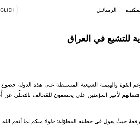
مكتبـة
الرسائـل
GLISH
ية للتشيع في العراق
رغم القوة والهيمنة الشيعية المتسلطة على هذه الدولة خضوع 
ن انتسابهم لأمير المؤمنين علي يخضعون للمُخالف بالتخلِّي عن أ
منا رفعةً حيثُ يقول في خطبته المطوّلة: «لولا منكم لما أنعم الله