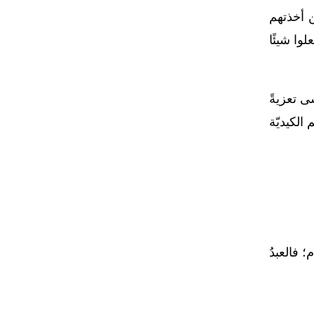
ن أخذتهم
وا شيئًا
ى تعزيةً
الكيديّة
 فالعبدُ