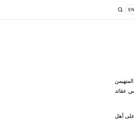
EN
المتهيمن
ُس عقائد
 على أهل