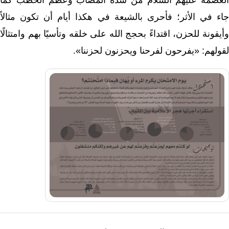
العصمة عليهم السلام من شدة المصاب وعظم الخطب كما
جاء في الأثر؛ فأحرى بالشيعة في هكذا أيام أن تكون مثالاً
وأيقونة للحزن، اقتداءً بحجج الله على خلقه وتأسيًا بهم وامتثالًا
لقولهم: «يفرحون لفرحنا ويحزنون لحزننا».