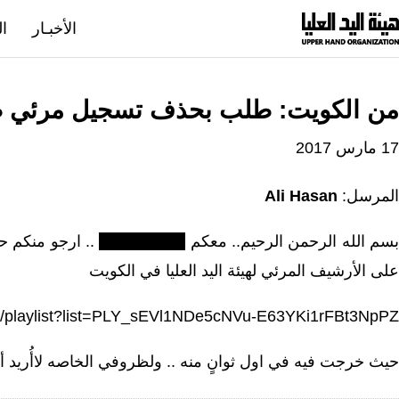
نتقل
الأخبـار
ال
لى
لمحتوى
من الكويت: طلب بحذف تسجيل مرئي 
17 مارس 2017
المرسل:
Ali Hasan
سم الله الرحمن الرحيم.. معكم
.. ارجو منكم ح
على الأرشيف المرئي لهيئة اليد العليا في الكويت
m/playlist?list=PLY_sEVl1NDe5cNVu-E63YKi1rFBt3NpPZ
حيث خرجت فيه في اول ثوانٍ منه .. ولظروفي الخاصه لاأُريد أ