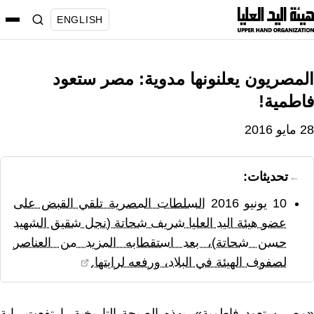
نتقل
ENGLISH
لى
لمحتوى
المصريون يعلنونها مدوية: مصر ستعود
فاطمية!
28 مايو 2016
تحديثات:
10 يونيو 2016
السلطات المصرية تلقي القبض على
عضو هيئة اليد العليا شريف شحاتة (نجل شقيق الشهيد
حسن شحاتة)، بعد استقطابه المزيد من العناصر
لصفوف الهيئة في البلاد، ورفعه لرايتها.
«مصر ستعود فاطمية»، بهذه الصيحة التاريخية، ارتفعت راية