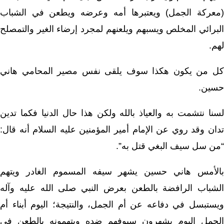
(معركة الجمل) ويعتبرها أمه وعرضه ويطعن في الشباب
البرائي المخلص ويسبهم ويلعنهم لمجرد إرضاء الغير والتمصلح
لهم.
كل من يكون هكذا سوف يلقى نفس مصير المحامي هاني
حسين.
لسنا نتشمت به والعياذ بالله ولكن هذا حال الدنيا فكما تدين
تدان وقد روي عن الإمام أمير المؤمنين عليه السلام أنه قال:
“من سل سيف البغي قتل به”.
بالأمس هاني حسين يشهر سيفه المسموم الغادر ويتهم
الشباب الرافضة بالطعن بعرض النبي صلى الله عليه وآله
ويستبسل في دفاعه عن أم الجمل، والنتيجة؛ اليوم أبناء أم
الجمل اليوم يشهرون سيوفهم ضده ويتهمونه بالطعن في