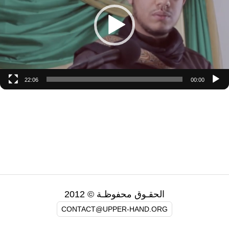
22:06
00:00
الحقـوق محفوظـة © 2012
CONTACT@UPPER-HAND.ORG