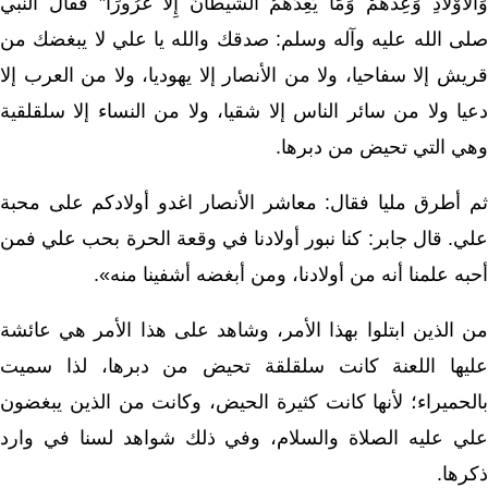
وَالأَوْلادِ وَعِدْهُمْ وَمَا يَعِدُهُمُ الشَّيْطَانُ إِلاَّ غُرُورًا” فقال النبي
صلى الله عليه وآله وسلم: صدقك والله يا علي لا يبغضك من
قريش إلا سفاحيا، ولا من الأنصار إلا يهوديا، ولا من العرب إلا
دعيا ولا من سائر الناس إلا شقيا، ولا من النساء إلا سلقلقية
وهي التي تحيض من دبرها.
ثم أطرق مليا فقال: معاشر الأنصار اغدو أولادكم على محبة
علي. قال جابر: كنا نبور أولادنا في وقعة الحرة بحب علي فمن
أحبه علمنا أنه من أولادنا، ومن أبغضه أشفينا منه».
من الذين ابتلوا بهذا الأمر، وشاهد على هذا الأمر هي عائشة
عليها اللعنة كانت سلقلقة تحيض من دبرها، لذا سميت
بالحميراء؛ لأنها كانت كثيرة الحيض، وكانت من الذين يبغضون
علي عليه الصلاة والسلام، وفي ذلك شواهد لسنا في وارد
ذكرها.