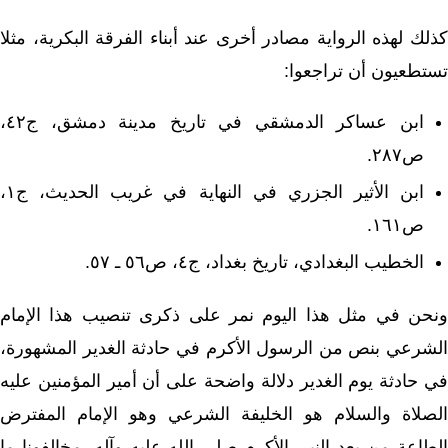
كذلك لهذه الرواية مصادر أخرى عند أبناء الفرقة البكرية، مثلا
تستطعيون أن تراجعوا:
ابن عساكر الدمشقي في تاريخ مدينة دمشق، ج٤٢،
ص٢٨٧.
ابن الأثير الجزري في النهاية في غريب الحديث، ج١،
ص١٦١.
الخطيب البغدادي، تاريخ بغداد، ج٤، ص٥٦ ـ ٥٧.
ونحن في مثل هذا اليوم نمر على ذكرى تنصيب هذا الإمام
الشرعي بنص من الرسول الأكرم في حادثة الغدير المشهورة،
في حادثة يوم الغدير دلالة واضحة على أن أمير المؤمنين عليه
الصلاة والسلام هو الخليفة الشرعي وهو الإمام المفترض
الطاعة من بعد النبي الأكرم صلى الله عليه وآله، مخالفونا ما