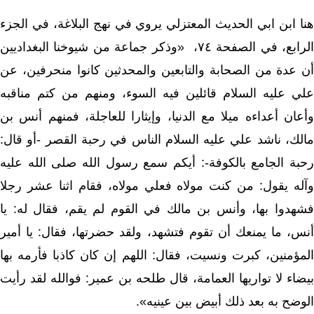
هنا ابن ابي الحديث المعتزلي يروي في نهج البلاغة، في الجزء
الرابع، في الصفحة ٧٤، «وذكر جماعة من شيوخنا البغداديين
أن عدة من الصحابة والتابعين والمحدثين كانوا منحرفين، عن
علي عليه السلام قائلين فيه السوء، ومنهم من كتم مناقبه
وأعان أعداءه ميلا مع الدنيا، وإيثارا للعاجلة، فمنهم أنس بن
مالك، ناشد علي عليه السلام الناس في رحبة القصر -أو قال:
رحبة الجامع بالكوفة-: أيكم سمع رسول الله صلى الله عليه
وآله يقول: من كنت مولاه فعلي مولاه، فقام اثنا عشر رجلا
فشهدوا بها، وأنس بن مالك في القوم لم يقم، فقال له: يا
أنس، ما يمنعك أن تقوم فتشهد، ولقد حضرتها، فقال: يا أمير
المؤمنين، كبرت ونسيت، فقال: اللهم إن كان كاذبا فأرمه بها
بيضاء لا تواريها العمامة، قال طلحه بن عمير: فوالله لقد رأيت
الوضح به بعد ذلك أبيض بين عينيه».