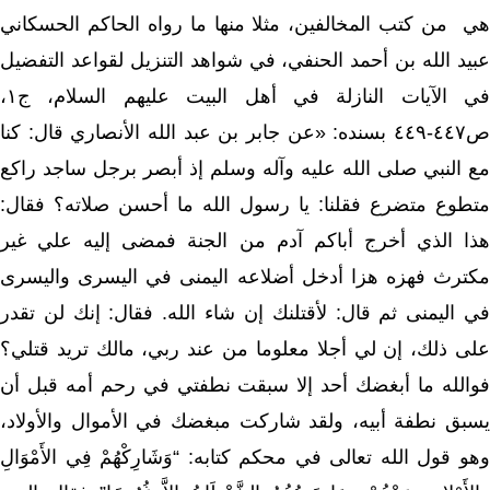
هي من كتب المخالفين، مثلا منها ما رواه الحاكم الحسكاني
عبيد الله بن أحمد الحنفي، في شواهد التنزيل لقواعد التفضيل
في الآيات النازلة في أهل البيت عليهم السلام، ج١،
ص٤٤٧-٤٤٩ بسنده: «عن جابر بن عبد الله الأنصاري قال: كنا
مع النبي صلى الله عليه وآله وسلم إذ أبصر برجل ساجد راكع
متطوع متضرع فقلنا: يا رسول الله ما أحسن صلاته؟ فقال:
هذا الذي أخرج أباكم آدم من الجنة فمضى إليه علي غير
مكترث فهزه هزا أدخل أضلاعه اليمنى في اليسرى واليسرى
في اليمنى ثم قال: لأقتلنك إن شاء الله. فقال: إنك لن تقدر
على ذلك، إن لي أجلا معلوما من عند ربي، مالك تريد قتلي؟
فوالله ما أبغضك أحد إلا سبقت نطفتي في رحم أمه قبل أن
يسبق نطفة أبيه، ولقد شاركت مبغضك في الأموال والأولاد،
وهو قول الله تعالى في محكم كتابه: “وَشَارِكْهُمْ فِي الأَمْوَالِ