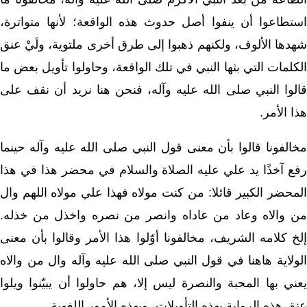
استطاعوا أن ينفوا أصل حدوث هذه الواقعة؛ لأنها متواترة،
شهدها الألوف، ولكنهم ذهبوا إلى طرق أخرى ملتوية، ولَيْ عنق
الكلمات التي بثها النبي في تلك الواقعة، وحاولوا تأويل بعض ما
قالوا النبي صلى الله عليه وآله، فنحن هنا نريد أن نقف على
هذا الأمر.
مخالفونا قالوا بأن معنى قول النبي صلى الله عليه وآله حينما
رفع آخذًا يد علي عليه الصلاة والسلام في محضر هذا في هذا
المحضر الكبير قائلا: من كنت مولاه فهذا علي مولاه اللهم وال
من والاه وعاد من عاداه وانصر من نصره واخذل من خذله.
إلخ كلامه الشريف، مخالفونا أوّلوا هذا الأمر وقالوا بأن معنى
الولاية هاهنا في قول النبي صلى الله عليه وآله وال من والاه
يعني بها المحبة والنصرة ليس إلا، هم حاولوا أن يبيّنوا ويلوا
عنق هذه الرواية بهذه التأويلات، وبهذه الأمور اللغوية.