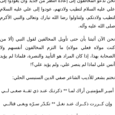
نحن ندعو المخالفون إلى إعادة النظر من جديد وأن يعودوا إلى
علي عليه السلام لتطيب ولادتهم، عودوا إلى علي عليه السلام
لتطيب ولادتكم، ولتناولوا رضا الله تبارك وتعالى والنبي الأكرم
صلى الله عليه وآله.
نحن الآن أثبتنا بأن حتى تأويل المخالفين لقول النبي (ألا من
كنت مولاه فعلي مولاه) ما التزم المخالفون أنفسهم ولا
الصحابة بهذا، إذا كان المراد هو التأييد والنصرة، فلماذا لم يؤيد
أنس علي لماذا لم ينصر علي، ولم يؤيد علي؟!
نختم بشعر للأديب الشاعر صفي الدين السنبسي الحلي:
أميـر المؤمنيـن أراك لمـا ** ذكرتـك عنـد ذي ثقــة صغـى لــي
وإن كــررت ذكــرك عنـد نغـل ** تكـدّر سـرّه وبغـى قتالــي