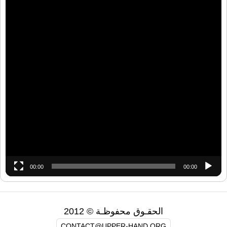
00:00
00:00
الحقـوق محفوظـة © 2012
CONTACT@UPPER-HAND.ORG