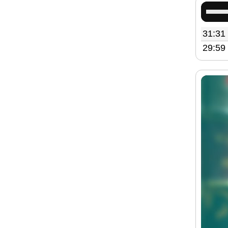
استخدم
مفاتيح
الأسهم
31:31
أعلى/
29:59
أسفل
لزيادة
أو
خفض
مستوى
الصوت.