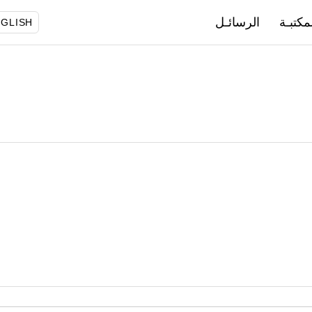
مكتبـة
الرسائـل
GLISH