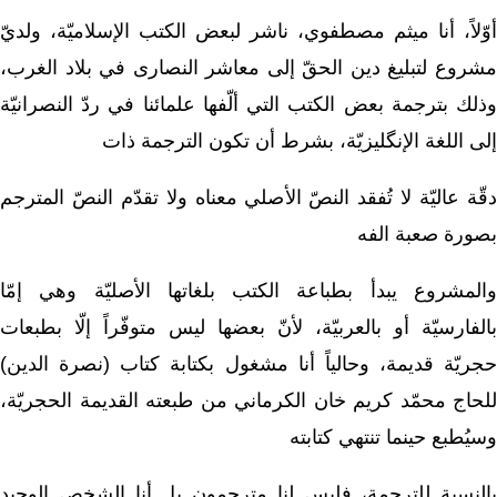
أوّلاً، أنا ميثم مصطفوي، ناشر لبعض الكتب الإسلاميّة، ولديّ
مشروع لتبليغ دين الحقّ إلى معاشر النصارى في بلاد الغرب،
وذلك بترجمة بعض الكتب التي ألّفها علمائنا في ردّ النصرانيّة
إلى اللغة الإنگليزيّة، بشرط أن تكون الترجمة ذات
دقّة عاليّة لا تُفقد النصّ الأصلي معناه ولا تقدّم النصّ المترجم
بصورة صعبة الفه
والمشروع يبدأ بطباعة الكتب بلغاتها الأصليّة وهي إمّا
بالفارسيّة أو بالعربيّة، لأنّ بعضها ليس متوفّراً إلّا بطبعات
حجريّة قديمة، وحالياً أنا مشغول بكتابة كتاب (نصرة الدين)
للحاج محمّد كريم خان الكرماني من طبعته القديمة الحجريّة،
وسيُطبع حينما تنتهي كتابته
بالنسبة للترجمة، فليس لنا مترجمون بل أنا الشخص الوحيد