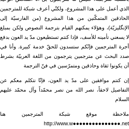
الذي أعمل على هذا المشروع، ولكنّي أعرف شبكة للمترجمين
الحاذقين المتمكّنين من هذا المشروع (من الفارسيّة إلى
الإنگليزيّة)، وهؤلاء يمكنهم القيام بترجمة النصوص ولكن بمبلغ
لا يسعني تأمينه للأسف، فإذا كنتم تستطيعون مدّ يد العون بدفع
أجرة المترجمين فإنّكم ستسدون للحقّ خدمة كبيرة. وأنا في
صدد البحث عن مترجمين يترجمون من اللغة العربيّة بشرط
أن يكونوا ثقاة وحاذقين ومتمرّسين في فنّ الترجمة
إن كنتم موافقين على مدّ يد العون، فإنّا نتكلم معكم عن
التفاصيل لاحقاً، نصر الله من نصر محمّداً وآل محمّد عليهم
السلام
ملاحظة موقع شبكة المترجمين هنا
http://www.w●●●●●●●●●●●●●●●.net