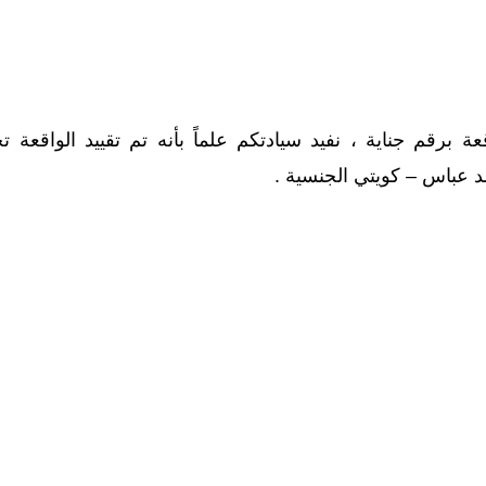
كم لنا المؤرخ 10/04/2016م بتقييد الواقعة برقم جناية ، نفيد سيادتكم علماً بأنه تم تقييد الو