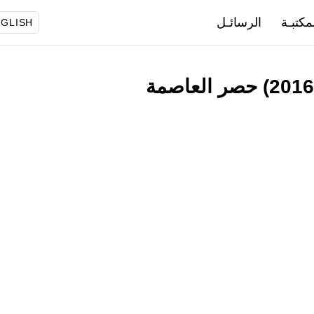
مكتبـة
الرسائـل
GLISH