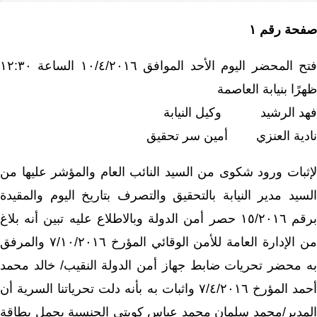
صفحة رقم ١
فتح المحضر اليوم الأحد الموافق ١٠/٤/٢٠١٦ الساعة ١٢:٣٠
ظهرًا بنيابة العاصمة
فهد الرشيد وكيل النيابة
نادية العنزي أمين سر تحقيق
لإثبات ورود شكوى من السيد النائب العام والمؤشر عليها من
السيد مدير النيابة بالتحقيق والتصرف بتاريخ اليوم والمقيدة
برقم ١٥/٢٠١٦ حصر أمن الدولة وبالاطلاع عليه تبين أنه بلاغ
من الإدارة العامة للأمن الوقائي المؤرخ ٧/١٠/٢٠١٦ والمرفق
به محضر تحريات ضابط جهاز أمن الدولة النقيب/ خالد محمد
أحمد المؤرخ ٧/٤/٢٠١٦ واثبات به بأنه دلت تحرياتنا السرية أن
المدير/محمد سلمان محمد عباس كويتي الجنسية يحمل بطاقة