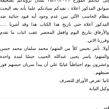
إلى كتابكم المؤرخ ٢٥/١٠/٢٠١٦ بشأن تزويدكم بصحيفة
سوابق المذكور اعلاة ، نفيدكم سيادتكم علما بأنه بعد البحث
بنظام الحاسب الآلي تبين عدم وجود أيه قيود جنائية ضد
المذكور أعلاة حتى تاريخ هذا الكتاب هذا وقد أشرنا …..
والأرفاق بتاريخ اليوم واقفل المحضر عقب اثبات ما تقدم
وقررنا الاتي.
أولا: نأمر بحبس كلاً من المتهم/ محمد سلمان محمد حسن
والمتهم/ ياسر يحيى عبدالله الحبيب حبسًا لمدة واحدة
وعشرون يوم احتياطياً غيابيًا علي أن يبدأ سريان حبسهم فور
ضبطهم .
ثانيا: تعرض الأوراق للتصرف
وكيل النيابة
انتهـــــى