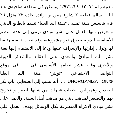
مدنية رقم “٢٩٧١٢٢٤٠١٥٠٧” ويسكن في منطقة ضاحيةى عبد
الله السالم قطعة ٢ شارع معن بن زائده جادة ٢٢ منزل ٢٦
قام بتأسيس هيئة تمسى “هيئة اليد العليا” تتسم بالطابع الديني
والغرض منها العمل على نشر مبادئ ترمي إلى هدم النظم
الأساسية للدولة بطرق غير مشروعة، وقد نصب نفسه رئيسا
لها وتولى إدارتها والإشراف عليها ودعا إلى الانضمام إليها بغية
نشر تلك المبادئ والتعدي على العقائد والشعائر الدينية
والأخرى وقام بنشر نظامها الأساسي في …. في موقع
التواصل الاجتماعي “تويتر” هيئة اليد العليا
@UHORGANIZATION … أنه نسب إلى الصحابي أباب بكر
الصديق وعمر ابن الخطاب عبارات من شأنها الطعن والتجريح
بهم والتصغير لمذهب ديني هو مذهب أهل السنة، والعمل على
نشر مبادئ الاكراه المتطرفة بكل الوسائل بهدف العمل على