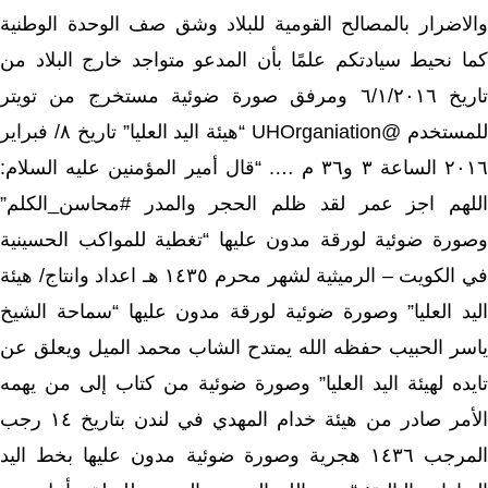
والاضرار بالمصالح القومية للبلاد وشق صف الوحدة الوطنية
كما نحيط سيادتكم علمًا بأن المدعو متواجد خارج البلاد من
تاريخ ٦/١/٢٠١٦ ومرفق صورة ضوئية مستخرج من تويتر
للمستخدم @UHOrganiation “هيئة اليد العليا” تاريخ ٨/ فبراير
٢٠١٦ الساعة ٣ و٣٦ م …. “قال أمير المؤمنين عليه السلام:
اللهم اجز عمر لقد ظلم الحجر والمدر #محاسن_الكلم”
وصورة ضوئية لورقة مدون عليها “تغطية للمواكب الحسينية
في الكويت – الرميثية لشهر محرم ١٤٣٥ هـ اعداد وانتاج/ هيئة
اليد العليا” وصورة ضوئية لورقة مدون عليها “سماحة الشيخ
ياسر الحبيب حفظه الله يمتدح الشاب محمد الميل ويعلق عن
تايده لهيئة اليد العليا” وصورة ضوئية من كتاب إلى من يهمه
الأمر صادر من هيئة خدام المهدي في لندن بتاريخ ١٤ رجب
المرجب ١٤٣٦ هجرية وصورة ضوئية مدون عليها بخط اليد