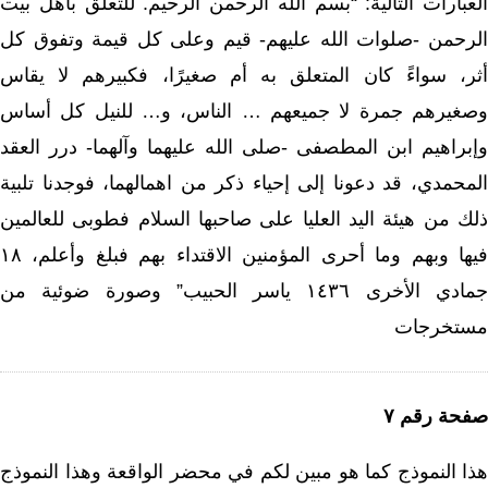
العبارات التالية: “بسم الله الرحمن الرحيم. للتعلق بأهل بيت
الرحمن -صلوات الله عليهم- قيم وعلى كل قيمة وتفوق كل
أثر، سواءً كان المتعلق به أم صغيرًا، فكبيرهم لا يقاس
وصغيرهم جمرة لا جميعهم … الناس، و… للنيل كل أساس
وإبراهيم ابن المطصفى -صلى الله عليهما وآلهما- درر العقد
المحمدي، قد دعونا إلى إحياء ذكر من اهمالهما، فوجدنا تلبية
ذلك من هيئة اليد العليا على صاحبها السلام فطوبى للعالمين
فيها وبهم وما أحرى المؤمنين الاقتداء بهم فبلغ وأعلم، ١٨
جمادي الأخرى ١٤٣٦ ياسر الحبيب” وصورة ضوئية من
مستخرجات
صفحة رقم ٧
هذا النموذج كما هو مبين لكم في محضر الواقعة وهذا النموذج